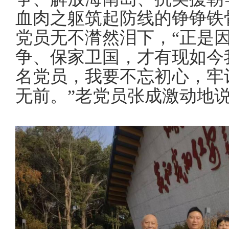
血肉之躯筑起防线的铮铮铁
党员无不潸然泪下，
“
正是
争、保家卫国，才有现如今
名党员，我
要
不忘初心，牢
无前。
”老党员
张成
激动地