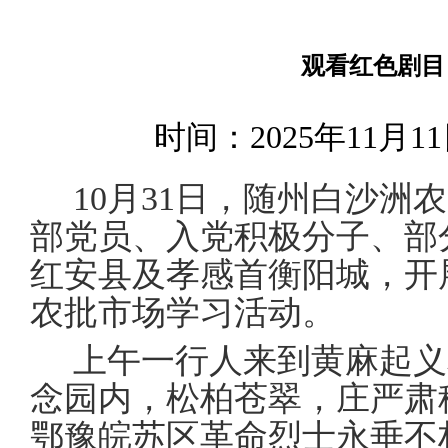
观看红色剧目
时间：2025年11月
1
0
月
31
日，
随州白沙洲农
部党员、入党积极分子、部
红安县及孝感首衡阳城，
开
农批市场学习
活动。
上午
一行人来到黄麻起义
念园内，松柏苍翠，庄严肃
鄂豫皖苏区革命烈士永垂不