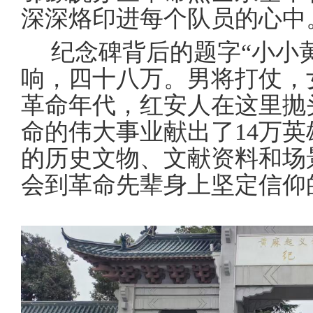
深深烙印进每个
队
员的心中
纪念碑背后的题字
“小小
响，四十八万。男将打仗，
革命年代，红安
人
在这里抛
命的伟大事业献出了
14万
的历史文物、文献资料和场
会到革命先辈身上坚定信仰