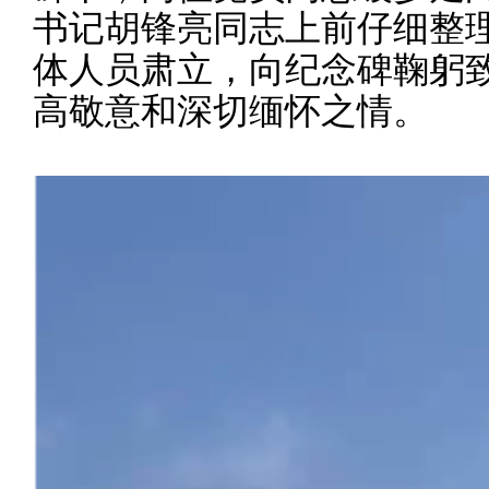
书记
胡锋亮
同志上前仔细整
体人员肃立，向
纪念碑
鞠躬
高敬意和深切缅怀之情。