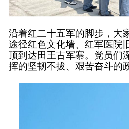
沿着红二十五军的脚步，大
途径红色文化墙、红军医院
顶到达田王古军寨。党员们
挥的坚韧不拔、艰苦奋斗的